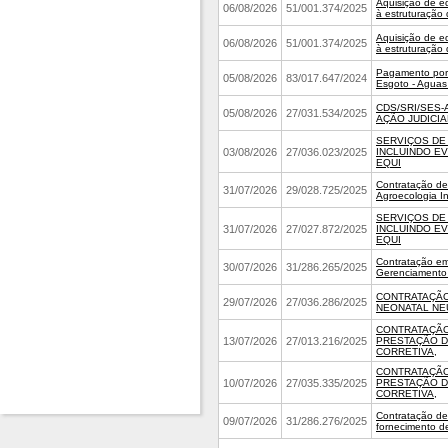
Aquisição de e
06/08/2026
51/001.374/2025
à estruturação 
Aquisição de e
06/08/2026
51/001.374/2025
à estruturação 
Pagamento por
05/08/2026
83/017.647/2024
Esgoto - Aguas
CDS/SRI/SES
05/08/2026
27/031.534/2025
AÇÃO JUDICIA
SERVIÇOS DE
INCLUINDO E
03/08/2026
27/036.023/2025
EQUI
Contratação de 
31/07/2026
29/028.725/2025
Agroecologia In
SERVIÇOS DE
INCLUINDO E
31/07/2026
27/027.872/2025
EQUI
Contratação em
30/07/2026
31/286.265/2025
Gerenciamento 
CONTRATAÇÃO
29/07/2026
27/036.286/2025
NEONATAL NE
CONTRATAÇÃO
PRESTAÇÃO D
13/07/2026
27/013.216/2025
CORRETIVA,
CONTRATAÇÃO
PRESTAÇÃO D
10/07/2026
27/035.335/2025
CORRETIVA,
Contratação de
09/07/2026
31/286.276/2025
fornecimento d