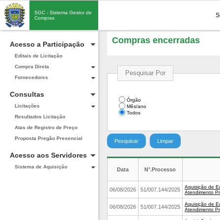
SGC - Sistema Gestor de
S
Compras
Compras encerradas
Acesso a Participação
Editais de Licitação
Compra Direta
Pesquisar Por
Fornecedores
Consultas
Órgão
Licitações
Mês/ano
Todos
Resultados Licitação
Atas de Registro de Preço
Proposta Pregão Presencial
Acesso aos Servidores
Sistema de Aquisição
Data
N°.Processo
Aquisição de Eq
06/08/2026
51/007.144/2025
Atendimento Pr
Aquisição de Eq
06/08/2026
51/007.144/2025
Atendimento Pr